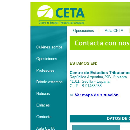
Oposiciones
Aula CETA
Quiénes somos
Oposiciones
ESTAMOS EN:
Profesores
Centro de Estudios Tributario
República Argentina,29B 1ª planta
41011, Sevilla - España
Dónde estamos
C.I.F : B-91453258
Noticias
Ver mapa de situación
Enlaces
Contacto
DATOS DE
Aula CETA