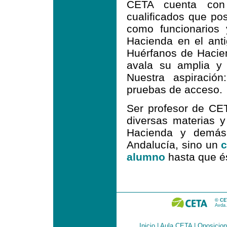
CETA cuenta con 
cualificados que p
como funcionarios
Hacienda en el ant
Huérfanos de Hacien
avala su amplia y 
Nuestra aspiració
pruebas de acceso.
Ser profesor de CET
diversas materias y
Hacienda y demás 
Andalucía, sino un
c
alumno
hasta que é
© CET
Avda.
Inicio
|
Aula CETA
|
Oposicio