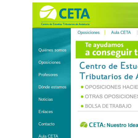
Oposiciones
Aula CETA
Quiénes somos
Oposiciones
Profesores
Dónde estamos
Noticias
Enlaces
Contacto
Aula CETA