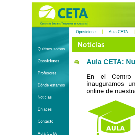
Oposiciones
Aula CETA
Quiénes somos
Aula CETA: Nu
Oposiciones
Profesores
En el Centro 
inauguramos un
Dónde estamos
online de nuestr
Noticias
Enlaces
Contacto
Aula CETA